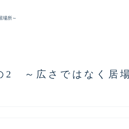
居場所～
の2 ～広さではなく居