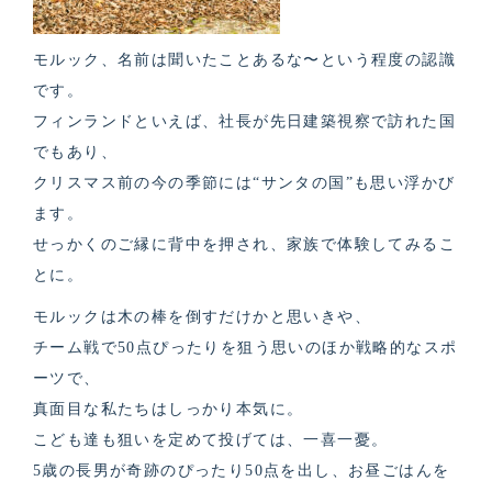
モルック、名前は聞いたことあるな〜という程度の認識
です。
フィンランドといえば、社長が先日建築視察で訪れた国
でもあり、
クリスマス前の今の季節には“サンタの国”も思い浮かび
ます。
せっかくのご縁に背中を押され、家族で体験してみるこ
とに。
モルックは木の棒を倒すだけかと思いきや、
チーム戦で50点ぴったりを狙う思いのほか戦略的なスポ
ーツで、
真面目な私たちはしっかり本気に。
こども達も狙いを定めて投げては、一喜一憂。
5歳の長男が奇跡のぴったり50点を出し、お昼ごはんを