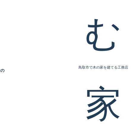
鳥取市で木の家を建てる工務店
8の