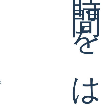
豊かな時間をはぐくむ家
ま
う