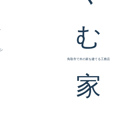
。
シ
鳥取市で木の家を建てる工務店