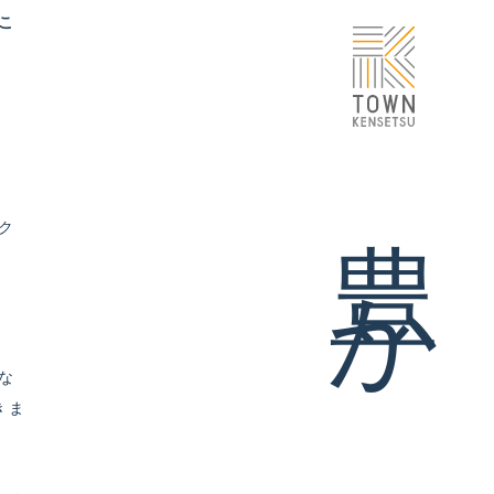
こ
ォーム
移り住み暮らす
ブログ
ク
VOICE
スタッフ紹介
な
会社案内/アクセス
きま